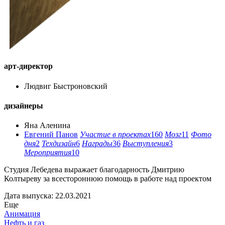
арт-директор
Людвиг Быстроновский
дизайнеры
Яна Аленина
Евгений Панов
Участие в проектах
160
Мозг
11
Фото
дня
2
Техдизайн
6
Награды
36
Выступления
3
Мероприятия
10
Студия Лебедева выражает благодарность Дмитрию
Колтыреву за всестороннюю помощь в работе над проектом
Дата выпуска: 22.03.2021
Еще
Анимация
Нефть и газ