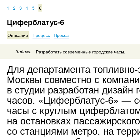
1
2
3
4
5
6
Циферблатус-6
Описание
Процесс
Пресса
Задача.
Разработать современные городские часы.
Для департамента топливно-э
Москвы совместно с компани
в студии разработан дизайн 
часов. «Циферблатус-6» — с
часы с круглым циферблато
на остановках пассажирского
со станциями метро, на терр