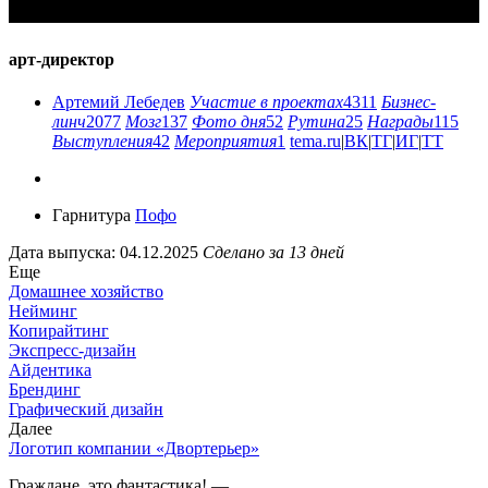
арт-директор
Артемий Лебедев
Участие в проектах
4311
Бизнес-
линч
2077
Мозг
137
Фото дня
52
Рутина
25
Награды
115
Выступления
42
Мероприятия
1
tema.ru
|
ВК
|
ТГ
|
ИГ
|
ТТ
Гарнитура
Пофо
Дата выпуска: 04.12.2025
Сделано за 13 дней
Еще
Домашнее хозяйство
Нейминг
Копирайтинг
Экспресс-дизайн
Айдентика
Брендинг
Графический дизайн
Далее
Логотип компании «Двортерьер»
Граждане, это фантастика! —