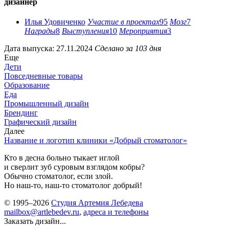
дизайнер
Илья Удовиченко
Участие в проектах
95
Мозг
7
Награды
8
Выступления
10
Мероприятия
3
Дата выпуска: 27.11.2024
Сделано за 103 дня
Еще
Дети
Повседневные товары
Образование
Еда
Промышленный дизайн
Брендинг
Графический дизайн
Далее
Название и логотип клиники «Добрый стоматолог»
Кто в десна больно тыкает иглой
и сверлит зуб суровым взглядом кобры?
Обычно стоматолог, если злой.
Но наш-то, наш-то стоматолог добрый!
© 1995–2026
Студия Артемия Лебедева
mailbox@artlebedev.ru
,
адреса и телефоны
Заказать дизайн...