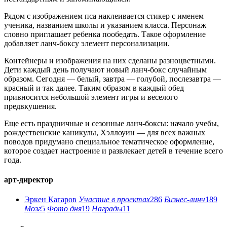
Рядом с изображением пса наклеивается стикер с именем
ученика, названием школы и указанием класса. Персонаж
словно приглашает ребенка пообедать. Такое оформление
добавляет ланч-боксу элемент персонализации.
Контейнеры и изображения на них сделаны разноцветными.
Дети каждый день получают новый ланч-бокс случайным
образом. Сегодня — белый, завтра — голубой, послезавтра —
красный и так далее. Таким образом в каждый обед
привносится небольшой элемент игры и веселого
предвкушения.
Еще есть праздничные и сезонные ланч-боксы: начало учебы,
рождественские каникулы, Хэллоуин — для всех важных
поводов придумано специальное тематическое оформление,
которое создает настроение и развлекает детей в течение всего
года.
арт-директор
Эркен Кагаров
Участие в проектах
286
Бизнес-линч
189
Мозг
5
Фото дня
19
Награды
11