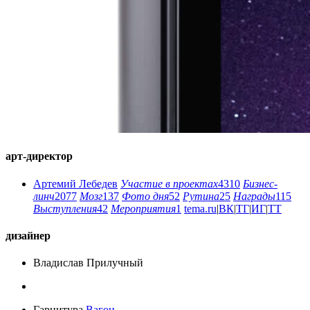
арт-директор
Артемий Лебедев
Участие в проектах
4310
Бизнес-
линч
2077
Мозг
137
Фото дня
52
Рутина
25
Награды
115
Выступления
42
Мероприятия
1
tema.ru
|
ВК
|
ТГ
|
ИГ
|
ТТ
дизайнер
Владислав Прилучный
Гарнитура
Вагон