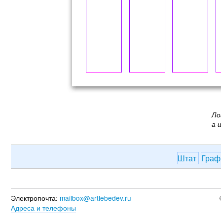
Ло
а 
Штат
Граф
Электропочта:
mailbox@artlebedev.ru
Адреса и телефоны