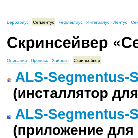
Вербариус
Сегментус
Рефлектиус
Интегралус
Лентус
Сек
Скринсейвер «С
Описание
Процесс
Хайрезы
Скринсейвер
ALS-Segmentus-Sc
(инсталлятор для
ALS-Segmentus-Sc
(приложение для 