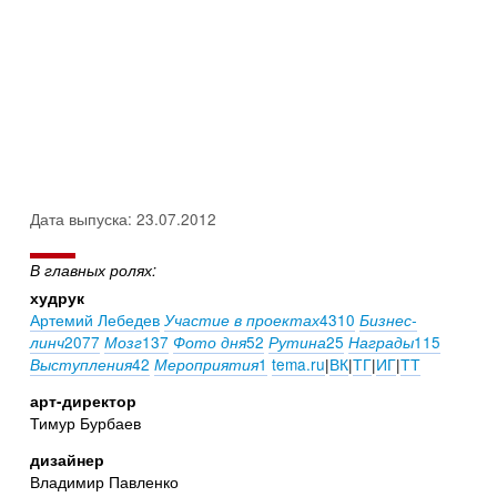
Дата выпуска: 23.07.2012
В главных ролях:
худрук
Артемий Лебедев
4310
Участие в проектах
Бизнес-
2077
137
52
25
115
линч
Мозг
Фото дня
Рутина
Награды
42
1
tema.ru
|
ВК
|
ТГ
|
ИГ
|
ТТ
Выступления
Мероприятия
арт-директор
Тимур Бурбаев
дизайнер
Владимир Павленко