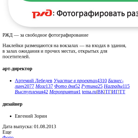
РЖД — за свободное фотографирование
Наклейки размещаются на вокзалах — на входах в здания,
в залах ожидания и прочих местах, открытых для
посетителей.
арт-директор
Артемий Лебедев
Участие в проектах
4310
Бизнес-
линч
2077
Мозг
137
Фото дня
52
Рутина
25
Награды
115
Выступления
42
Мероприятия
1
tema.ru
|
ВК
|
ТГ
|
ИГ
|
ТТ
дизайнер
Евгений Зорин
Дата выпуска: 01.08.2013
Еще
Фото