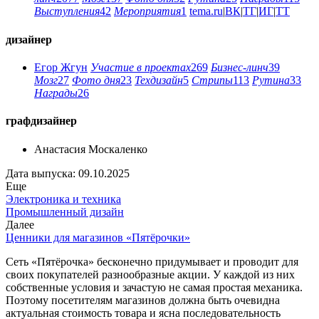
Выступления
42
Мероприятия
1
tema.ru
|
ВК
|
ТГ
|
ИГ
|
ТТ
дизайнер
Егор Жгун
Участие в проектах
269
Бизнес-линч
39
Мозг
27
Фото дня
23
Техдизайн
5
Стрипы
113
Рутина
33
Награды
26
графдизайнер
Анастасия Москаленко
Дата выпуска: 09.10.2025
Еще
Электроника и техника
Промышленный дизайн
Далее
Ценники для магазинов «Пятёрочки»
Сеть «Пятёрочка» бесконечно придумывает и проводит для
своих покупателей разнообразные акции. У каждой из них
собственные условия и зачастую не самая простая механика.
Поэтому посетителям магазинов должна быть очевидна
актуальная стоимость товара и ясна последовательность