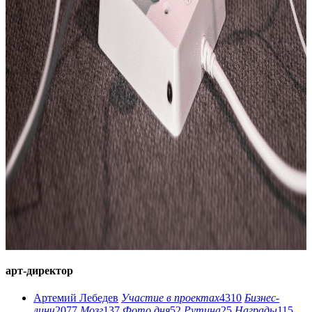
арт-директор
Артемий Лебедев
Участие в проектах
4310
Бизнес-
линч
2077
Мозг
137
Фото дня
52
Рутина
25
Награды
115