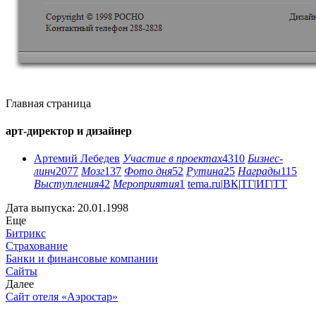
Главная страница
арт-директор и дизайнер
Артемий Лебедев
Участие в проектах
4310
Бизнес-
линч
2077
Мозг
137
Фото дня
52
Рутина
25
Награды
115
Выступления
42
Мероприятия
1
tema.ru
|
ВК
|
ТГ
|
ИГ
|
ТТ
Дата выпуска: 20.01.1998
Еще
Битрикс
Страхование
Банки и финансовые компании
Сайты
Далее
Сайт отеля «Аэростар»