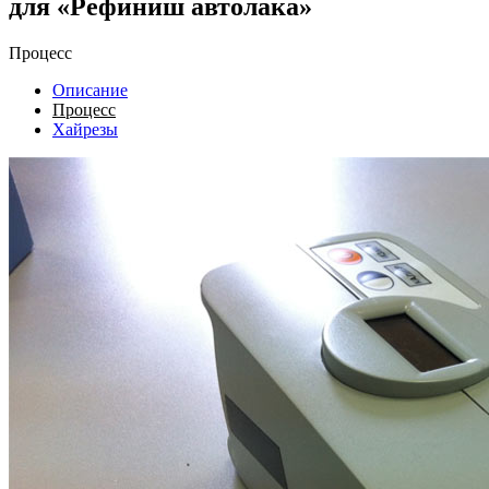
для «Рефиниш автолака»
Процесс
Описание
Процесс
Хайрезы