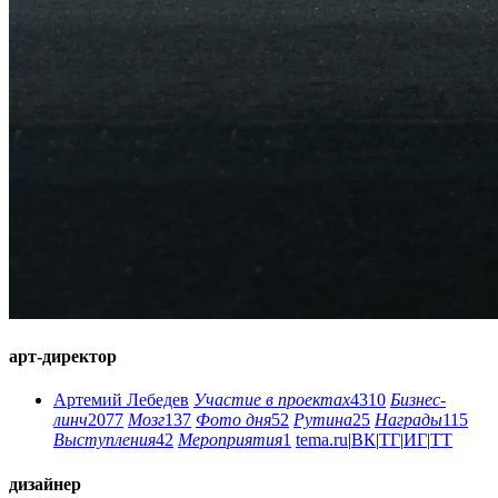
арт-директор
Артемий Лебедев
Участие в проектах
4310
Бизнес-
линч
2077
Мозг
137
Фото дня
52
Рутина
25
Награды
115
Выступления
42
Мероприятия
1
tema.ru
|
ВК
|
ТГ
|
ИГ
|
ТТ
дизайнер