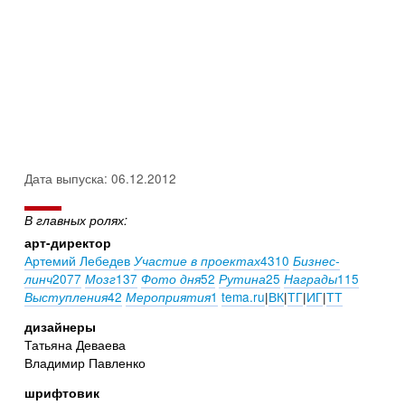
Дата выпуска: 06.12.2012
В главных ролях:
арт-директор
Артемий Лебедев
4310
Участие в проектах
Бизнес-
2077
137
52
25
115
линч
Мозг
Фото дня
Рутина
Награды
42
1
tema.ru
|
ВК
|
ТГ
|
ИГ
|
ТТ
Выступления
Мероприятия
дизайнеры
Татьяна Деваева
Владимир Павленко
шрифтовик