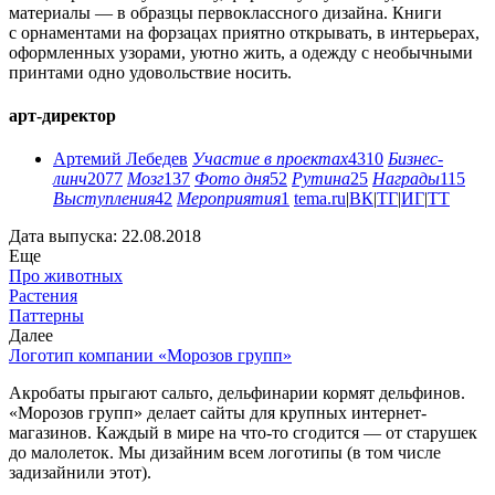
материалы — в образцы первоклассного дизайна. Книги
с орнаментами на форзацах приятно открывать, в интерьерах,
оформленных узорами, уютно жить, а одежду с необычными
принтами одно удовольствие носить.
арт-директор
Артемий Лебедев
Участие в проектах
4310
Бизнес-
линч
2077
Мозг
137
Фото дня
52
Рутина
25
Награды
115
Выступления
42
Мероприятия
1
tema.ru
|
ВК
|
ТГ
|
ИГ
|
ТТ
Дата выпуска: 22.08.2018
Еще
Про животных
Растения
Паттерны
Далее
Логотип компании «Морозов групп»
Акробаты прыгают сальто, дельфинарии кормят дельфинов.
«Морозов групп» делает сайты для крупных интернет-
магазинов. Каждый в мире на что-то сгодится — от старушек
до малолеток. Мы дизайним всем логотипы (в том числе
задизайнили этот).