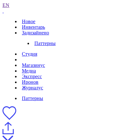
EN
Новое
Инвентарь
Задизайнено
Паттерны
Студия
Магазинус
Медиа
Экспресс
Иронов
Журналус
Паттерны