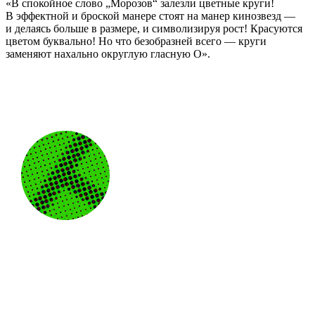
«В спокойное слово „Морозов“ залезли цветные круги!
В эффектной и броской манере стоят на манер кинозвезд —
и делаясь больше в размере, и символизируя рост! Красуются
цветом буквально! Но что безобразней всего — круги
заменяют нахально округлую гласную О».