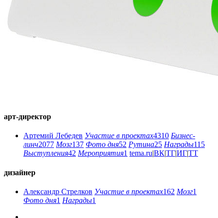
арт-директор
Артемий Лебедев
Участие в проектах
4310
Бизнес-
линч
2077
Мозг
137
Фото дня
52
Рутина
25
Награды
115
Выступления
42
Мероприятия
1
tema.ru
|
ВК
|
ТГ
|
ИГ
|
ТТ
дизайнер
Александр Стрелков
Участие в проектах
162
Мозг
1
Фото дня
1
Награды
1