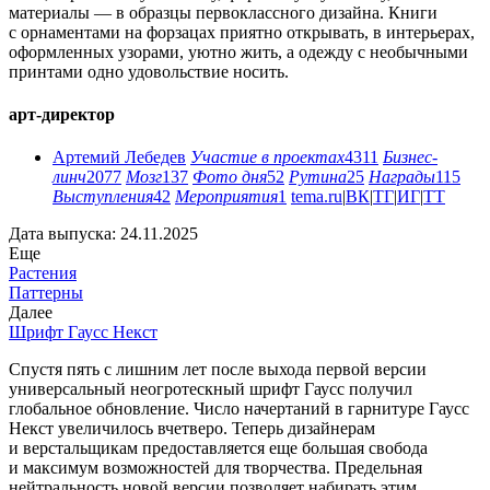
материалы — в образцы первоклассного дизайна. Книги
с орнаментами на форзацах приятно открывать, в интерьерах,
оформленных узорами, уютно жить, а одежду с необычными
принтами одно удовольствие носить.
арт-директор
Артемий Лебедев
Участие в проектах
4311
Бизнес-
линч
2077
Мозг
137
Фото дня
52
Рутина
25
Награды
115
Выступления
42
Мероприятия
1
tema.ru
|
ВК
|
ТГ
|
ИГ
|
ТТ
Дата выпуска: 24.11.2025
Еще
Растения
Паттерны
Далее
Шрифт Гаусс Некст
Спустя пять с лишним лет после выхода первой версии
универсальный неогротескный шрифт Гаусс получил
глобальное обновление. Число начертаний в гарнитуре Гаусс
Некст увеличилось вчетверо. Теперь дизайнерам
и верстальщикам предоставляется еще большая свобода
и максимум возможностей для творчества. Предельная
нейтральность новой версии позволяет набирать этим