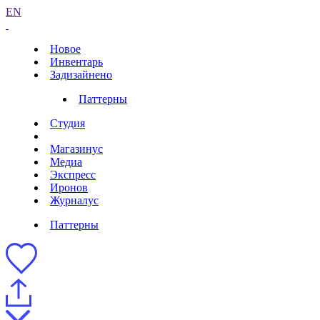
EN
Новое
Инвентарь
Задизайнено
Паттерны
Студия
Магазинус
Медиа
Экспресс
Иронов
Журналус
Паттерны