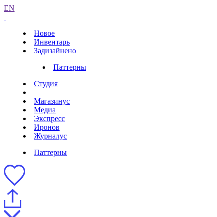
EN
Новое
Инвентарь
Задизайнено
Паттерны
Студия
Магазинус
Медиа
Экспресс
Иронов
Журналус
Паттерны