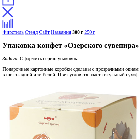
Фирстиль
Стенд
Сайт
Названия
300 г
250 г
Упаковка конфет «Озерского сувенира»
Задача.
Оформить серию упаковок.
Подарочные картонные коробки сделаны с прозрачными окнами
в шоколадной или белой. Цвет углов означает титульный сухо