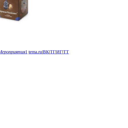
Мероприятия
1
tema.ru
|
ВК
|
ТГ
|
ИГ
|
ТТ