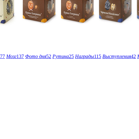
77
Мозг
137
Фото дня
52
Рутина
25
Награды
115
Выступления
42