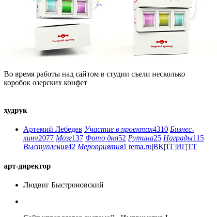
Во время работы над сайтом в студии съели несколько
коробок озерских конфет
худрук
Артемий Лебедев
Участие в проектах
4310
Бизнес-
линч
2077
Мозг
137
Фото дня
52
Рутина
25
Награды
115
Выступления
42
Мероприятия
1
tema.ru
|
ВК
|
ТГ
|
ИГ
|
ТТ
арт-директор
Людвиг Быстроновский