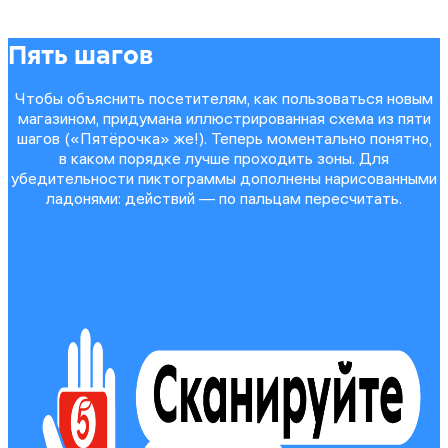
Пять шагов
Чтобы объяснить посетителям, как пользоваться новым
магазином, придумана иллюстрированная схема из пяти
шагов («Пятёрочка» же!). Теперь моментально понятно,
в каком порядке лучше проходить зоны. Для
убедительности пиктограммы дополнены нарисованными
ладонями: действий — по пальцам пересчитать.