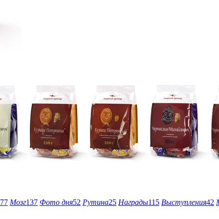
77
Мозг
137
Фото дня
52
Рутина
25
Награды
115
Выступления
42