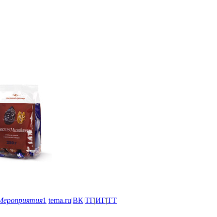
Мероприятия
1
tema.ru
|
ВК
|
ТГ
|
ИГ
|
ТТ