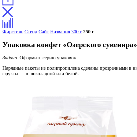
Фирстиль
Стенд
Сайт
Названия
300 г
250 г
Упаковка конфет «Озерского сувенира»
Задача.
Оформить серию упаковок.
Нарядные пакеты из полипропилена сделаны прозрачными в ниж
фрукты — в шоколадной или белой.