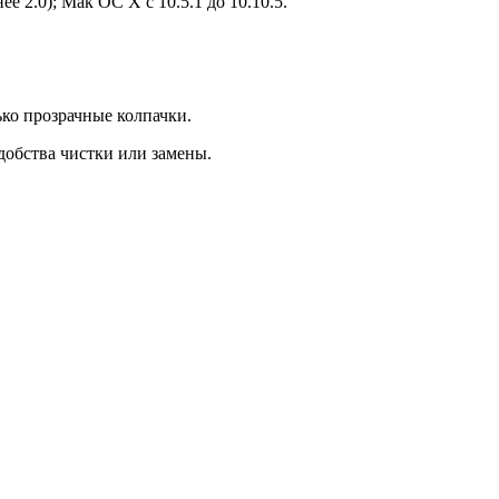
2.0); Мак ОС X с 10.5.1 до 10.10.5.
ко прозрачные колпачки.
добства чистки или замены.