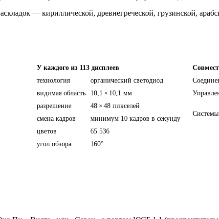
кладок — кириллической, древнегреческой, грузинской, арабск
У каждого из 113 дисплеев
Совмест
технология
органический светодиод
Соедине
видимая область
10,1
×
10,1 мм
Управле
разрешение
48
×
48 пикселей
Системы
смена кадров
минимум 10 кадров в секунду
цветов
65 536
угол обзора
160°