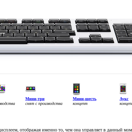
Мини-три
Мини-шесть
Аукс
зводства
снят с производства
концепт
конце
исплеем, отображая именно то, чем она управляет в данный мом