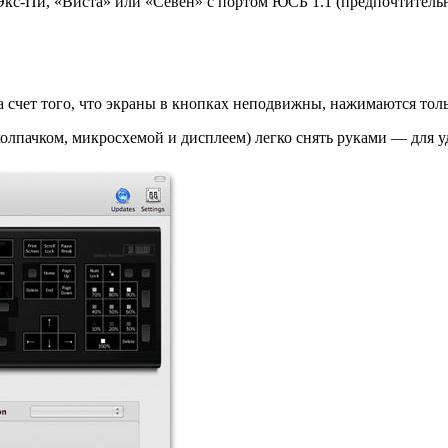
-Пи, «Виста» или «Севен» с портом ЮСБ 1.1 (предпочтительнее 
счет того, что экраны в кнопках неподвижны, нажимаются толь
олпачком, микросхемой и дисплеем) легко снять руками — для у