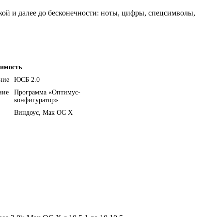
ой и далее до бесконечности: ноты, цифры, спецсимволы,
имость
ние
ЮСБ 2.0
ние
Программа «Оптимус-
конфигуратор»
Виндоус, Мак ОС X