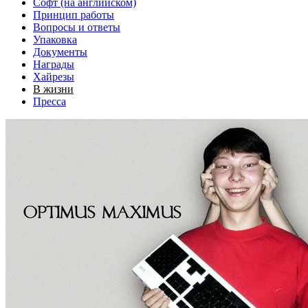
Софт (на английском)
Принцип работы
Вопросы и ответы
Упаковка
Документы
Награды
Хайрезы
В жизни
Пресса