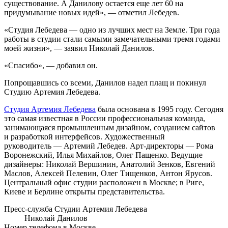
существование. А Данилову остается еще лет 60 на
придумывание новых идей», — отметил Лебедев.
«Студия Лебедева — одно из лучших мест на Земле. Три года
работы в студии стали самыми замечательными тремя годами
моей жизни», — заявил Николай Данилов.
«Спасибо», — добавил он.
Попрощавшись со всеми, Данилов надел плащ и покинул
Студию Артемия Лебедева.
Студия Артемия Лебедева
была основана в 1995 году. Сегодня
это самая известная в России профессиональная команда,
занимающаяся промышленным дизайном, созданием сайтов
и разработкой интерфейсов. Художественный
руководитель — Артемий Лебедев. Арт-директоры — Рома
Воронежский, Илья Михайлов, Олег Пащенко. Ведущие
дизайнеры: Николай Вершинин, Анатолий Зенков, Евгений
Маслов, Алексей Пелевин, Олег Тищенков, Антон Ярусов.
Центральный офис студии расположен в Москве; в Риге,
Киеве и Берлине открыты представительства.
Пресс-служба Студии Артемия Лебедева
Николай Данилов
Номер телефона в Москве