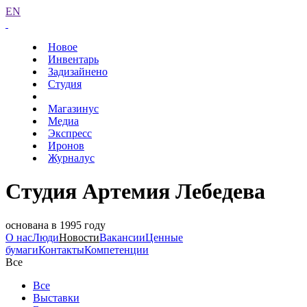
EN
Новое
Инвентарь
Задизайнено
Студия
Магазинус
Медиа
Экспресс
Иронов
Журналус
Студия Артемия Лебедева
основана в 1995 году
О нас
Люди
Новости
Вакансии
Ценные
бумаги
Контакты
Компетенции
Все
Все
Выставки