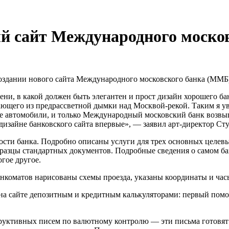
ый сайт Международного моско
оздании нового сайта
Международного московского банка
(ММБ)
ени, в какой должен быть элегантен и прост дизайн хорошего б
ающего из предрассветной дымки над Москвой-рекой. Таким я ув
ые автомобили, и только Международный московский банк возв
 дизайне банковского сайта впервые», — заявил арт-директор Ст
ности банка. Подробно описаны услуги для трех основных целев
разцы стандартных документов. Подробные сведения о самом ба
гое другое.
нкоматов нарисованы схемы проезда, указаны координаты и час
а сайте депозитным и кредитным калькуляторами: первый помож
руктивных писем по валютному контролю — эти письма готовят 