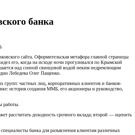
вского банка
.
анковского сайта. Оформительская метафора главной страницы
идел его, когда на исходе ночи прогуливался по Крымской
ышается над сонной свинцовой водой неким недремлющим
удии Лебедева Олег Пащенко.
ых групп: частных лиц, корпоративных клиентов и банков-
нке: история создания ММБ, его акционеры и руководство,
ы работы.
ет рассчитать доходность срочного вклада; второй — оценить
специалисты банка для разъяснения клиентам различных