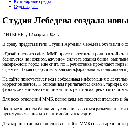
Кулинарные среды
Суды и дела
Студия Лебедева создала нов
ИНТЕРНЕТ, 12 марта 2003 г.
В среду представители Студии Артемия Лебедева объявили о с
«Дизайн нового сайта ММБ прост и элегантен ровно в той степ
базируется на нежном, ажурном силуэте здания банка, выплыв
набережной: город еще спит, по Пречистенке проезжают перв
стражем. Такая оформительская метафора была использована в
На сайте присутствует вся необходимая информация о деятель
корреспондентов. К описаниям прилагаются схемы, тарифы, об
финансовые показатели, позиции в рейтингах, реквизиты и мно
Для всех отделений ММБ, региональных представительств и ба
Частные клиенты банка могут воспользоваться размещенными н
преимущества покупки автомобиля в кредит.
Для корпоративных клиентов на сайте ММБ создан архив инст