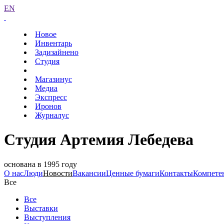
EN
Новое
Инвентарь
Задизайнено
Студия
Магазинус
Медиа
Экспресс
Иронов
Журналус
Студия Артемия Лебедева
основана в 1995 году
О нас
Люди
Новости
Вакансии
Ценные бумаги
Контакты
Компете
Все
Все
Выставки
Выступления