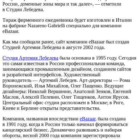
России, доменные зоны мира и так далее», — отметили
в Студии Лебедева.
Тираж фирменного ежедневника будет изготовлен в Италии
на фабрике Nazareno Gabrielli специально для компании
eBazaar.
Как мы сообщали ранее, сайт компании eBazaar был создан
Студией Артемия Лебедева в августе 2002 года.
Студия Артемия Лебедева
была основана в 1995 году. Сегодня
это самая известная в России профессиональная команда,
занимающаяся промышленным дизайном, созданием сайтов
и разработкой интерфейсов. Художественный
руководитель — Артемий Лебедев. Арт-директоры — Рома
Воронежский, Илья Михайлов, Олег Пащенко. Ведущие
дизайнеры: Николай Вершинин, Анатолий Зенков, Евгений
Маслов, Алексей Пелевин, Олег Тищенков, Антон Ярусов.
Центральный офис студии расположен в Москве; в Риге,
Киеве и Берлине открыты представительства.
Компания, названная впоследствии
eBazaar
, была создана
в 1991 году, когда в России только начинал формироваться
канцелярский бизнес. Динамично развиваясь и набирая
обороты, весной 2000 года компания зарегистрировала