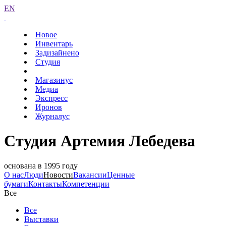
EN
Новое
Инвентарь
Задизайнено
Студия
Магазинус
Медиа
Экспресс
Иронов
Журналус
Студия Артемия Лебедева
основана в 1995 году
О нас
Люди
Новости
Вакансии
Ценные
бумаги
Контакты
Компетенции
Все
Все
Выставки