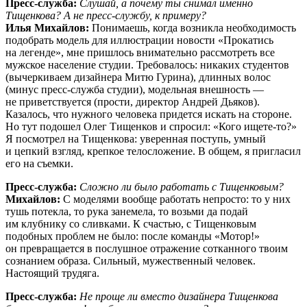
Пресс-служба:
Слушай, а почему ты снимал именно
Тищенкова? А не пресс-службу, к примеру?
Илья Михайлов:
Понимаешь, когда возникла необходимость
подобрать модель для иллюстрации новости «Прокатись
на легенде», мне пришлось внимательно рассмотреть все
мужское население студии. Требовалось: никаких студентов
(вычеркиваем дизайнера Митю Гурина), длинных волос
(минус пресс-служба студии), модельная внешность —
не приветствуется (прости, директор Андрей Дьяков).
Казалось, что нужного человека придется искать на стороне.
Но тут подошел Олег Тищенков и спросил: «Кого ищете-то?»
Я посмотрел на Тищенкова: уверенная поступь, умный
и цепкий взгляд, крепкое телосложение. В общем, я пригласил
его на съемки.
Пресс-служба:
Сложно ли было работать с Тищенковым?
Михайлов:
С моделями вообще работать непросто: то у них
тушь потекла, то рука занемела, то возьми да подай
им клубнику со сливками. К счастью, с Тищенковым
подобных проблем не было: после команды «Мотор!»
он превращается в послушное отражение сотканного твоим
сознанием образа. Сильный, мужественный человек.
Настоящий трудяга.
Пресс-служба:
Не проще ли вместо дизайнера Тищенкова