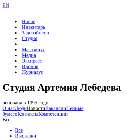
EN
Новое
Инвентарь
Задизайнено
Студия
Магазинус
Медиа
Экспресс
Иронов
Журналус
Студия Артемия Лебедева
основана в 1995 году
О нас
Люди
Новости
Вакансии
Ценные
бумаги
Контакты
Компетенции
Все
Все
Выставки