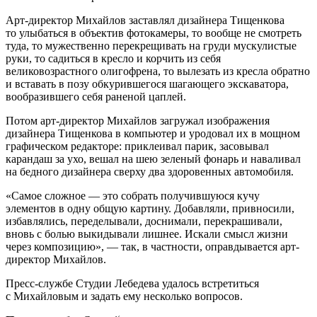
Арт-директор Михайлов заставлял дизайнера Тищенкова
то улыбаться в объектив фотокамеры, то вообще не смотреть
туда, то мужественно перекрещивать на груди мускулистые
руки, то садиться в кресло и корчить из себя
великовозрастного олигофрена, то вылезать из кресла обратно
и вставать в позу обкурившегося шагающего экскаватора,
вообразившего себя раненой цаплей.
Потом арт-директор Михайлов загружал изображения
дизайнера Тищенкова в компьютер и уродовал их в мощном
графическом редакторе: приклеивал парик, засовывал
карандаш за ухо, вешал на шею зеленый фонарь и наваливал
на бедного дизайнера сверху два здоровенных автомобиля.
«Самое сложное — это собрать получившуюся кучу
элементов в одну общую картину. Добавляли, привносили,
избавлялись, переделывали, доснимали, перекрашивали,
вновь с болью выкидывали лишнее. Искали смысл жизни
через композицию», — так, в частности, оправдывается арт-
директор Михайлов.
Пресс-службе Студии Лебедева удалось встретиться
с Михайловым и задать ему несколько вопросов.