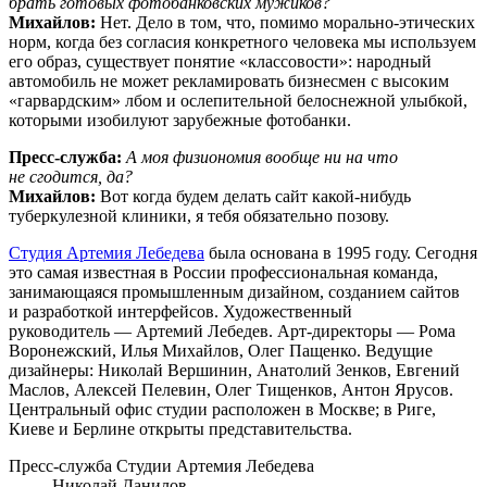
брать готовых фотобанковских мужиков?
Михайлов:
Нет. Дело в том, что, помимо морально-этических
норм, когда без согласия конкретного человека мы используем
его образ, существует понятие «классовости»: народный
автомобиль не может рекламировать бизнесмен с высоким
«гарвардским» лбом и ослепительной белоснежной улыбкой,
которыми изобилуют зарубежные фотобанки.
Пресс-служба:
А моя физиономия вообще ни на что
не сгодится, да?
Михайлов:
Вот когда будем делать сайт какой-нибудь
туберкулезной клиники, я тебя обязательно позову.
Студия Артемия Лебедева
была основана в 1995 году. Сегодня
это самая известная в России профессиональная команда,
занимающаяся промышленным дизайном, созданием сайтов
и разработкой интерфейсов. Художественный
руководитель — Артемий Лебедев. Арт-директоры — Рома
Воронежский, Илья Михайлов, Олег Пащенко. Ведущие
дизайнеры: Николай Вершинин, Анатолий Зенков, Евгений
Маслов, Алексей Пелевин, Олег Тищенков, Антон Ярусов.
Центральный офис студии расположен в Москве; в Риге,
Киеве и Берлине открыты представительства.
Пресс-служба Студии Артемия Лебедева
Николай Данилов