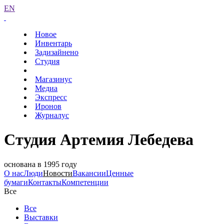
EN
Новое
Инвентарь
Задизайнено
Студия
Магазинус
Медиа
Экспресс
Иронов
Журналус
Студия Артемия Лебедева
основана в 1995 году
О нас
Люди
Новости
Вакансии
Ценные
бумаги
Контакты
Компетенции
Все
Все
Выставки