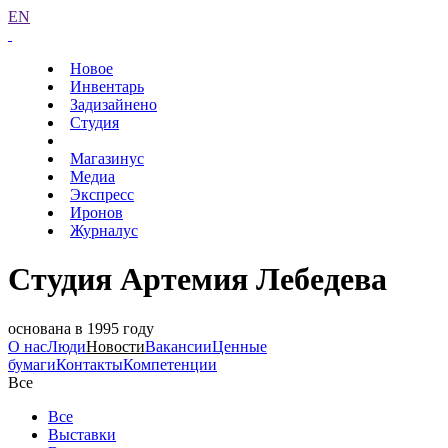
EN
Новое
Инвентарь
Задизайнено
Студия
Магазинус
Медиа
Экспресс
Иронов
Журналус
Студия Артемия Лебедева
основана в 1995 году
О нас
Люди
Новости
Вакансии
Ценные
бумаги
Контакты
Компетенции
Все
Все
Выставки