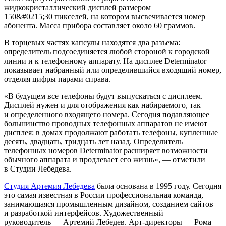
жидкокристаллический дисплей размером
150&#0215;30 пикселей, на котором высвечивается номер
абонента. Масса прибора составляет около 60 граммов.
В торцевых частях капсулы находятся два разъема:
определитель подсоединяется любой стороной к городской
линии и к телефонному аппарату. На дисплее Determinator
показывает набранный или определившийся входящий номер,
отделяя цифры парами справа.
«В будущем все телефоны будут выпускаться с дисплеем.
Дисплей нужен и для отображения как набираемого, так
и определенного входящего номера. Сегодня подавляющее
большинство проводных телефонных аппаратов не имеют
дисплея: в домах продолжают работать телефоны, купленные
десять, двадцать, тридцать лет назад. Определитель
телефонных номеров Determinator расширяет возможности
обычного аппарата и продлевает его жизнь», — отметили
в Студии Лебедева.
Студия Артемия Лебедева
была основана в 1995 году. Сегодня
это самая известная в России профессиональная команда,
занимающаяся промышленным дизайном, созданием сайтов
и разработкой интерфейсов. Художественный
руководитель — Артемий Лебедев. Арт-директоры — Рома