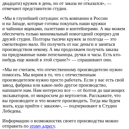
двадцати) кружек в день, но от заказа не отказался», —
отмечают представители студии.
«Мы в глупейшей ситуации: есть компании в России
и на Западе, которые готовы покупать наши кружки
и чайники ящиками, палеттами и контейнерами. А мы можем
обеспечить только минимальный новогодний сюрприз для
друзей студии. Полторы тысячи кружек за полгода — это
смехотворно мало. Но получить от нас деньги и заняться
производством некому. А мы продолжаем получать заказы
на придуманные нами пепельницы, ручки и часы. Есть кто-
нибудь еще живой в этой стране?» — спрашивают они.
«Мы не считаем, что отечественному производителю нужно
помогать. Мы верим в то, что с отечественным
производителем нужно просто работать. Если у вас есть свой
завод, фабрика или какое-либо другое производство,
напишите нам. Нам интересно все — от болтов до шагающих
экскаваторов, от микросхем до вертолетов. Расскажите, что
вы производите и что можете производить. Тогда мы будем
знать, куда прийти с заказом», — подчеркивают в Студии
Лебедева.
Информацию о возможностях своего производства можно
отправить по
этому адресу
.