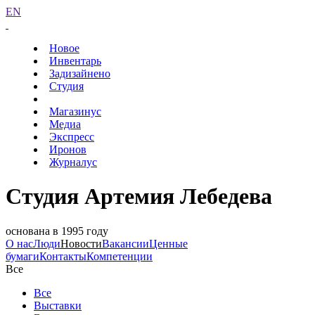
EN
Новое
Инвентарь
Задизайнено
Студия
Магазинус
Медиа
Экспресс
Иронов
Журналус
Студия Артемия Лебедева
основана в 1995 году
О нас
Люди
Новости
Вакансии
Ценные
бумаги
Контакты
Компетенции
Все
Все
Выставки