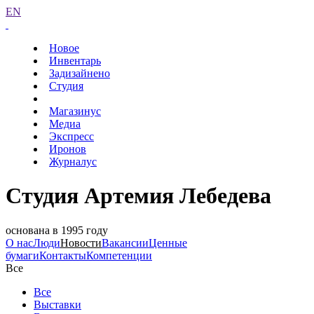
EN
Новое
Инвентарь
Задизайнено
Студия
Магазинус
Медиа
Экспресс
Иронов
Журналус
Студия Артемия Лебедева
основана в 1995 году
О нас
Люди
Новости
Вакансии
Ценные
бумаги
Контакты
Компетенции
Все
Все
Выставки