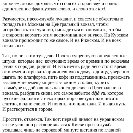
впрочем, до вас доходит, что со всех сторон звучит одно-
единственное французское слово, и слово это:
taxi
.
Разумеется, пресс-служба лукавит, и совсем не обязательно
попадать из Москвы на Центральный вокзал, чтобы
испробовать это чувство, насладиться и запомнить, чтобы
в старости кормить этим воспоминанием внуков. На Курском
вокзале происходит то же самое. И на Рижском. И на всех
остальных.
Так, но не в том тут дело. Просто существуют определенные
штуки, которые нас, кочующих время от времени по вокзалам
разных городов, роднят. И есть нечто, ради чего стоит время
от времени отрывать прикипевшую к дому задницу, уверенно
шагать по платформе, пить кофе из подстаканника, провожать
взглядом перемещающиеся за окном столбы, курить
в тамбуре и, добравшись наконец до своего Центрального
вокзала, разбудить снова это самое забытое
déjà vu
, которое
русские филологи с некоторых пор советуют нам писать
слитно, в одно слово. И понять, что приехали. И выдохнуть.
И раствориться в городе.
Простите, отвлекся. Так вот: первый диалог на украинском
языке успешно растворившаяся к Киеве пресс-служба
услышала лишь на сороковой минуте шатания по главной