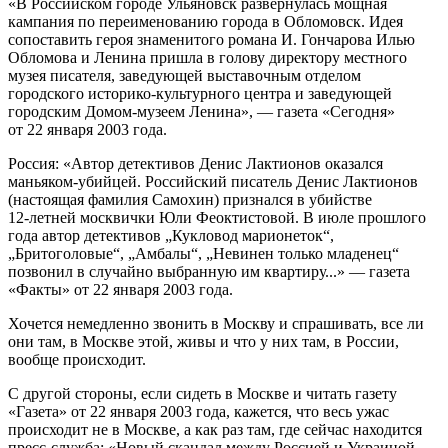
«В Российском городе Ульяновск развернулась мощная
кампания по переименованию города в Обломовск. Идея
сопоставить героя знаменитого романа И. Гончарова Илью
Обломова и Ленина пришла в голову директору местного
музея писателя, заведующей выставочным отделом
городского историко-культурного центра и заведующей
городским Домом-музеем Ленина», — газета «Сегодня»
от 22 января 2003 года.
Россия: «Автор детективов Денис Лактионов оказался
маньяком-убийцей. Российский писатель Денис Лактионов
(настоящая фамилия Самохин) признался в убийстве
12-летней
москвички Юли Феоктистовой. В июле прошлого
года автор детективов „Кукловод марионеток“,
„Бритоголовые“, „Амбалы“, „Невинен только младенец“
позвонил в случайно выбранную им квартиру...» — газета
«Факты» от 22 января 2003 года.
Хочется немедленно звонить в Москву и спрашивать, все ли
они там, в Москве этой, живы и что у них там, в России,
вообще происходит.
С другой стороны, если сидеть в Москве и читать газету
«Газета» от 22 января 2003 года, кажется, что весь ужас
происходит не в Москве, а как раз там, где сейчас находится
пресс-служба: «Новый скандал между Россией и Украиной