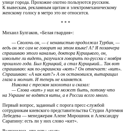
улице города. Прохожие охотно пользуются русским.
К вывескам, рекламным щитам и электромеханическому
женскому голосу в метро это не относится.
* * *
Михаил Булгаков, «Белая гвардия»:
— Сволочь он, — с ненавистью продолжал Турбин, —
ведь он же сам не говорит на этом языке! А? Я позавчера
спрашиваю этого каналью, доктора Курицького, он,
извольте ли видеть, разучился говорить по-русски с ноября
прошлого года. Был Курицкий, а стал Курицький... Так вот
спрашиваю: как по-украински «кот»? Он отвечает: «кит».
Спрашиваю: «А как кит?» А он остановился, вытаращил
глаза и молчит. И теперь не кланяется.
Николка с треском захохотал и сказал:
— Слова «кит» у них не может быть, потому что
на Украине не водятся киты, а в России всего много.
Первый вопрос, заданный с порога пресс-службой
сотрудникам киевского представительства Студии Артемия
Лебедева — менеджерам Алене Мирошник и Александру
Сарапину: есть ли у них слово «кит».
Выяснилось, что есть: «кыт».