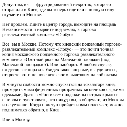
Допустим, вы — фрустрированный невротик, которого
отправили в Киев, где вы теперь сидите и в полную силу
скучаете по Москве.
Нет проблем. Идите в центр города, выходите на площадь
Независимости и ныряйте под землю, в торгово-
развлекательный комплекс «Глобус».
Все, вы в Москве. Потому что киевский подземный торгово-
развлекательный комплекс «Глобус» — это почти точная
копия московского подземного торгово-развлекательного
комплекса «Охотный ряд» на Манежной площади (под
Манежной площадью?). Или наоборот. В любом случае,
сходство вас поразит. Увидев такое впервые, вы удивитесь,
откроете рот и не поверите своим вылезшим на лоб глазам.
В минуты слабости можно спускаться на эскалаторе вниз,
проходить мимо фирменных прозрачных загончиков с яркими
одежками, брать в «Ростиксе» полдюжины острых крыльев
с пивом и чувствовать, что никуда вы, в общем-то, из Москвы
и не уезжали. Когда приступ пройдет и вам полегчает, можно
подниматься обратно, в Киев.
Или в Москву.