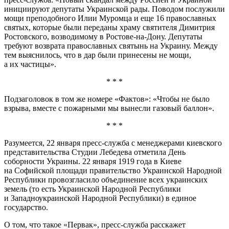
инициируют депутаты Украинской рады. Поводом послужили
мощи преподобного Илии Муромца и еще 16 православных
святых, которые были переданы храму святителя Димитрия
Ростовского, возводимому в Ростове-на-Дону. Депутаты
требуют возврата православных святынь на Украину. Между
тем выяснилось, что в дар были принесены не мощи,
а их частицы».
* * *
Подзаголовок в том же номере «Фактов»: «Чтобы не было
взрыва, вместе с пожарными мы вынесли газовый баллон».
* * *
Разумеется, 22 января пресс-служба с менеджерами киевского
представительства Студии Лебедева отметила День
соборности Украины. 22 января 1919 года в Киеве
на Софийской площади правительство Украинской Народной
Республики провозгласило объединение всех украинских
земель (то есть Украинской Народной Республики
и Западноукраинской Народной Республики) в единое
государство.
О том, что такое «Первак», пресс-служба расскажет