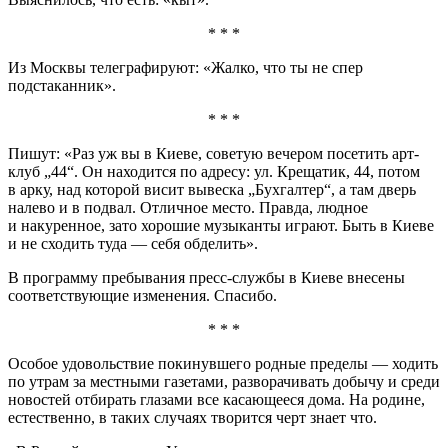
* * *
Из Москвы телеграфируют: «Жалко, что ты не спер
подстаканник».
* * *
Пишут: «Раз уж вы в Киеве, советую вечером посетить арт-
клуб „44“. Он находится по адресу: ул. Крещатик, 44, потом
в арку, над которой висит вывеска „Бухгалтер“, а там дверь
налево и в подвал. Отличное место. Правда, людное
и накуренное, зато хорошие музыканты играют. Быть в Киеве
и не сходить туда — себя обделить».
В программу пребывания пресс-службы в Киеве внесены
соответствующие изменения. Спасибо.
* * *
Особое удовольствие покинувшего родные пределы — ходить
по утрам за местными газетами, разворачивать добычу и среди
новостей отбирать глазами все касающееся дома. На родине,
естественно, в таких случаях творится черт знает что.