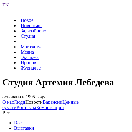
EN
Новое
Инвентарь
Задизайнено
Студия
Магазинус
Медиа
Экспресс
Иронов
Журналус
Студия Артемия Лебедева
основана в 1995 году
О нас
Люди
Новости
Вакансии
Ценные
бумаги
Контакты
Компетенции
Все
Все
Выставки