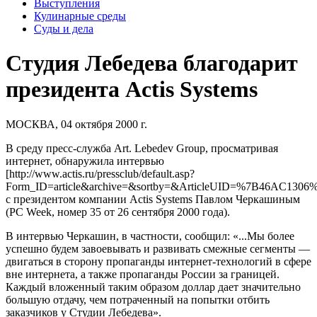
Выступления
Кулинарные среды
Суды и дела
Студия Лебедева благодарит
президента Actis Systems
МОСКВА, 04 октября 2000 г.
В среду пресс-служба
Art. Lebedev Group
, просматривая
интернет, обнаружила интервью
[http://www.actis.ru/pressclub/default.asp?
Form_ID=article&archive=&sortby=&ArticleUID=%7B46AC1
c президентом компании
Actis Systems
Павлом Черкашиным
(PC Week, номер 35 от 26 сентября 2000 года).
В интервью Черкашин, в частности, сообщил: «...Мы более
успешно будем завоевывать и развивать смежные сегменты —
двигаться в сторону пропаганды интернет-технологий в сфере
вне интернета, а также пропаганды России за границей.
Каждый вложенный таким образом доллар дает значительно
большую отдачу, чем потраченный на попытки отбить
заказчиков у Студии Лебедева».