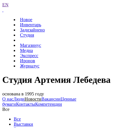
EN
Новое
Инвентарь
Задизайнено
Студия
Магазинус
Медиа
Экспресс
Иронов
Журналус
Студия Артемия Лебедева
основана в 1995 году
О нас
Люди
Новости
Вакансии
Ценные
бумаги
Контакты
Компетенции
Все
Все
Выставки