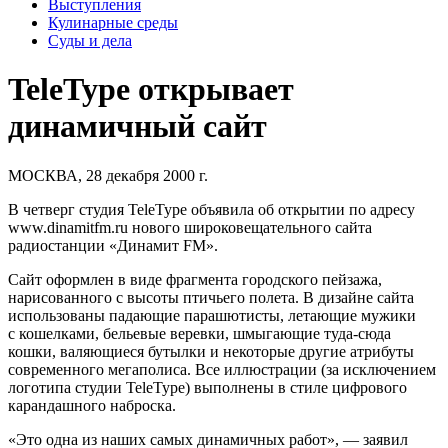
Выступления
Кулинарные среды
Суды и дела
TeleType открывает
динамичный сайт
МОСКВА, 28 декабря 2000 г.
В четверг студия
TeleType
объявила об открытии по адресу
www.dinamitfm.ru нового широковещательного сайта
радиостанции «Динамит FM».
Сайт оформлен в виде фрагмента городского пейзажа,
нарисованного с высоты птичьего полета. В дизайне сайта
использованы падающие парашютисты, летающие мужики
с кошелками, бельевые веревки, шмыгающие туда-сюда
кошки, валяющиеся бутылки и некоторые другие атрибуты
современного мегаполиса. Все иллюстрации (за исключением
логотипа студии TeleType) выполнены в стиле цифрового
карандашного наброска.
«Это одна из наших самых динамичных работ», — заявил