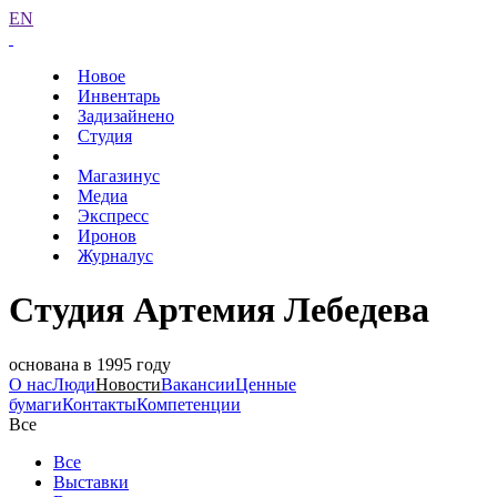
EN
Новое
Инвентарь
Задизайнено
Студия
Магазинус
Медиа
Экспресс
Иронов
Журналус
Студия Артемия Лебедева
основана в 1995 году
О нас
Люди
Новости
Вакансии
Ценные
бумаги
Контакты
Компетенции
Все
Все
Выставки