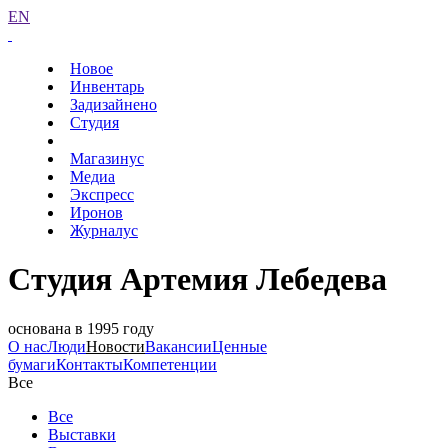
EN
Новое
Инвентарь
Задизайнено
Студия
Магазинус
Медиа
Экспресс
Иронов
Журналус
Студия Артемия Лебедева
основана в 1995 году
О нас
Люди
Новости
Вакансии
Ценные
бумаги
Контакты
Компетенции
Все
Все
Выставки