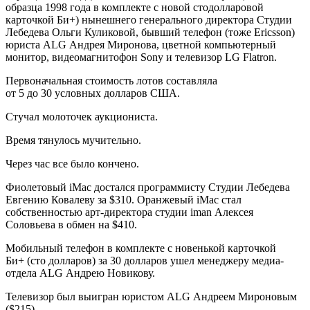
образца 1998 года в комплекте с новой стодолларовой
карточкой Би+) нынешнего генерального директора Студии
Лебедева Ольги Куликовой, бывший телефон (тоже Ericsson)
юриста ALG Андрея Миронова, цветной компьютерный
монитор, видеомагнитофон Sony и телевизор LG Flatron.
Первоначальная стоимость лотов составляла
от 5 до 30 условных долларов США.
Стучал молоточек аукциониста.
Время тянулось мучительно.
Через час все было кончено.
Фиолетовый iMac достался программисту Студии Лебедева
Евгению Ковалеву за $310. Оранжевый iMac стал
собственностью арт-директора студии iman Алексея
Соловьева в обмен на $410.
Мобильный телефон в комплекте с новенькой карточкой
Би+ (сто долларов) за 30 долларов ушел менеджеру медиа-
отдела ALG Андрею Новикову.
Телевизор был выигран юристом ALG Андреем Мироновым
($215).