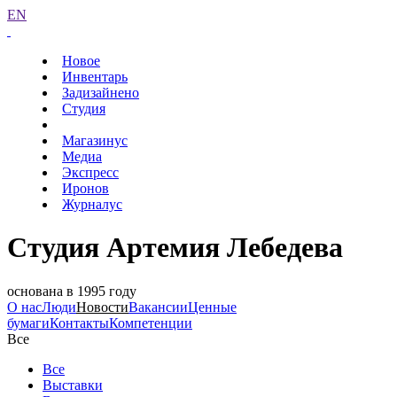
EN
Новое
Инвентарь
Задизайнено
Студия
Магазинус
Медиа
Экспресс
Иронов
Журналус
Студия Артемия Лебедева
основана в 1995 году
О нас
Люди
Новости
Вакансии
Ценные
бумаги
Контакты
Компетенции
Все
Все
Выставки