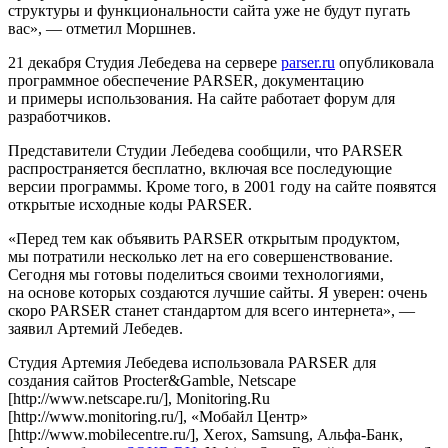
структуры и функциональности сайта уже не будут пугать
вас», — отметил Моршнев.
21 декабря Студия Лебедева на сервере
parser.ru
опубликовала
программное обеспечение PARSER, документацию
и примеры использования. На сайте работает форум для
разработчиков.
Представители Студии Лебедева сообщили, что PARSER
распространяется бесплатно, включая все последующие
версии программы. Кроме того, в 2001 году на сайте появятся
открытые исходные коды PARSER.
«Перед тем как объявить PARSER открытым продуктом,
мы потратили несколько лет на его совершенствование.
Сегодня мы готовы поделиться своими технологиями,
на основе которых создаются лучшие сайты. Я уверен: очень
скоро PARSER станет стандартом для всего интернета», —
заявил Артемий Лебедев.
Студия Артемия Лебедева использовала PARSER для
создания сайтов
Procter&Gamble
, Netscape
[http://www.netscape.ru/], Monitoring.Ru
[http://www.monitoring.ru/], «Мобайл Центр»
[http://www.mobilecentre.ru/],
Xerox
,
Samsung
,
Альфа-Банк
,