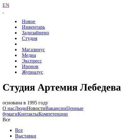
EN
Новое
Инвентарь
Задизайнено
Студия
Магазинус
Медиа
Экспресс
Иронов
Журналус
Студия Артемия Лебедева
основана в 1995 году
О нас
Люди
Новости
Вакансии
Ценные
бумаги
Контакты
Компетенции
Все
Все
Выставки