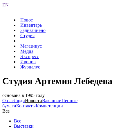
EN
Новое
Инвентарь
Задизайнено
Студия
Магазинус
Медиа
Экспресс
Иронов
Журналус
Студия Артемия Лебедева
основана в 1995 году
О нас
Люди
Новости
Вакансии
Ценные
бумаги
Контакты
Компетенции
Все
Все
Выставки