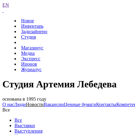
EN
Новое
Инвентарь
Задизайнено
Студия
Магазинус
Медиа
Экспресс
Иронов
Журналус
Студия Артемия Лебедева
основана в 1995 году
О нас
Люди
Новости
Вакансии
Ценные бумаги
Контакты
Компете
Все
Все
Выставки
Выступления