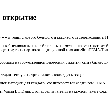
е открытие
су
www.gema.ru
нового большого и красивого сервера холдинга 
 веб-технологами нашей страны, знакомят читателя с историей
тоцентра; транспортно-экспедиционной компаниейи «ГЕМА-Тран
 сообщил на торжественной церемонии открытия сайта бизнес-д
 студии TeleType потребовалось около двух месяцев.
нной находкой для каждого, кто интересуется холдингом ГЕМА.
айт
Wimm Bill Dann
. Этот адрес печатается на каждом пакете сок