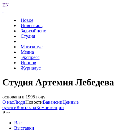
EN
Новое
Инвентарь
Задизайнено
Студия
Магазинус
Медиа
Экспресс
Иронов
Журналус
Студия Артемия Лебедева
основана в 1995 году
О нас
Люди
Новости
Вакансии
Ценные
бумаги
Контакты
Компетенции
Все
Все
Выставки