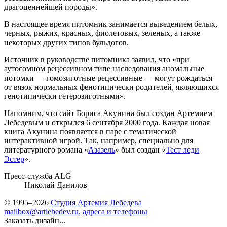
драгоценнейшей породы».
В настоящее время питомник занимается выведением белых,
черных, рыжих, красных, фиолетовых, зеленых, а также
некоторых других типов бульдогов.
Источник в руководстве питомника заявил, что «при
аутосомном рецессивном типе наследования аномальные
потомки — гомозиготные рецессивные — могут рождаться
от вязок нормальных фенотипически родителей, являющихся
генотипически гетерозиготными».
Напомним, что сайт Бориса Акунина был создан Артемием
Лебедевым и открылся 6 сентября 2000 года. Каждая новая
книга Акунина появляется в паре с тематической
интерактивной игрой. Так, например, специально для
литературного романа «
Азазель
» был создан «
Тест леди
Эстер
».
Пресс-служба ALG
Николай Данилов
© 1995–2026
Студия Артемия Лебедева
mailbox@artlebedev.ru
,
адреса и телефоны
Заказать дизайн...