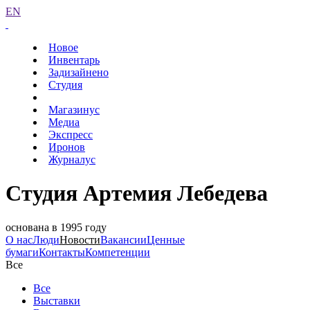
EN
Новое
Инвентарь
Задизайнено
Студия
Магазинус
Медиа
Экспресс
Иронов
Журналус
Студия Артемия Лебедева
основана в 1995 году
О нас
Люди
Новости
Вакансии
Ценные
бумаги
Контакты
Компетенции
Все
Все
Выставки