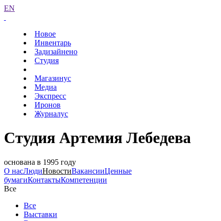
EN
Новое
Инвентарь
Задизайнено
Студия
Магазинус
Медиа
Экспресс
Иронов
Журналус
Студия Артемия Лебедева
основана в 1995 году
О нас
Люди
Новости
Вакансии
Ценные
бумаги
Контакты
Компетенции
Все
Все
Выставки