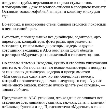
открутили трубы, перетащили в подвал стулья, столы
и холодильник. Даже телевизор отнесли в соседнюю комнату.
Оставили только кофейный аппарат и кошкину миску для
еды.
Во-вторых, в воскресенье стены бывшей столовой покрасили
в нежно-синий цвет.
В-третьих, с понедельника все дизайнеры, редакторы, арт-
директоры, копирайтеры, фотографы, программисты,
менеджеры, генеральные директоры, кодеры и другие
сотрудники входящих в ALG компаний ходят обедать
в ресторан «Мурена», расположенный в соседнем здании.
По словам Артемия Лебедева, кухню и столовую уничтожили
для того, чтобы поставить там новые компьютеры и посадить
за них новых дизайнеров, кодеров и программистов.
«Мы сняли еще один этаж, но там сейчас идет ремонт,
который не закончится до начала следующего года. А у нас
очень много заказов, которые нужно делать уже сегодня», —
заявил Лебедев.
Представители ALG уточнили, что холдинг оплачивает все
съеденные сотрудниками салатики, закуски, супы, пельмени,
отбивные, булочки и т.д. Представители «Мурены», в свою