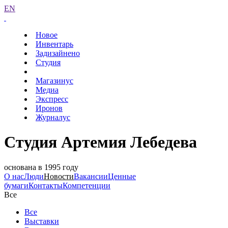
EN
Новое
Инвентарь
Задизайнено
Студия
Магазинус
Медиа
Экспресс
Иронов
Журналус
Студия Артемия Лебедева
основана в 1995 году
О нас
Люди
Новости
Вакансии
Ценные
бумаги
Контакты
Компетенции
Все
Все
Выставки