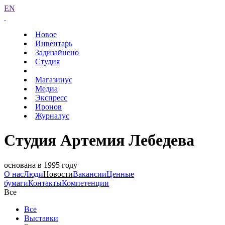
EN
Новое
Инвентарь
Задизайнено
Студия
Магазинус
Медиа
Экспресс
Иронов
Журналус
Студия Артемия Лебедева
основана в 1995 году
О нас
Люди
Новости
Вакансии
Ценные
бумаги
Контакты
Компетенции
Все
Все
Выставки