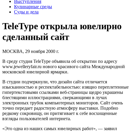
Выступления
Кулинарные среды
Суды и дела
TeleType открыла ювелирно
сделанный сайт
МОСКВА, 29 ноября 2000 г.
В среду студия
TeleType
объявила об открытии по адресу
www.jewelleryfair.ru
нового красивого сайта Международной
московской ювелирной ярмарки.
В студии подчеркнули, что дизайн сайта отличается
изысканностью и респектабельностью: изящно переплетенные
гипертекстовыми ссылками веб-страницы щедро украшены
блестящими иллюстрациями, сверкающими в лучах
электронных трубок компьютерных мониторов. Сайт очень
точно передает радостную атмосферу выставки. Подобно
редкому сокровищу, он притягивает к себе восхищенные
взгляды пользователей интернета.
«Это одна из наших самых ювелирных работ», — заявил