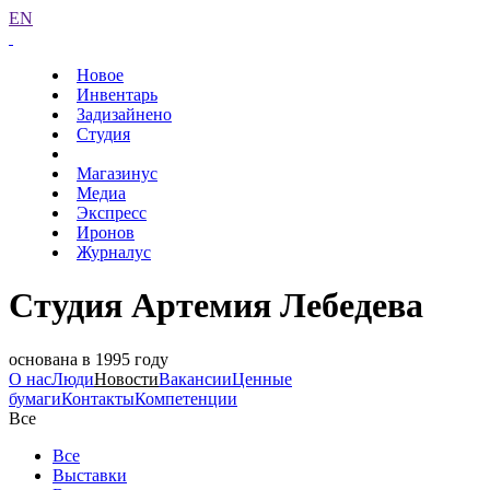
EN
Новое
Инвентарь
Задизайнено
Студия
Магазинус
Медиа
Экспресс
Иронов
Журналус
Студия Артемия Лебедева
основана в 1995 году
О нас
Люди
Новости
Вакансии
Ценные
бумаги
Контакты
Компетенции
Все
Все
Выставки