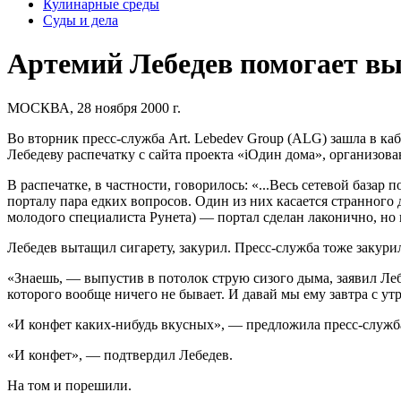
Кулинарные среды
Суды и дела
Артемий Лебедев помогает в
МОСКВА, 28 ноября 2000 г.
Во вторник пресс-служба Art. Lebedev Group (ALG) зашла в ка
Лебедеву распечатку с сайта проекта «iОдин дома», организов
В распечатке, в частности, говорилось: «...Весь сетевой базар
порталу пара едких вопросов. Один из них касается странного
молодого специалиста Рунета) — портал сделан лаконично, но в
Лебедев вытащил сигарету, закурил. Пресс-служба тоже закури
«Знаешь, — выпустив в потолок струю сизого дыма, заявил Леб
которого вообще ничего не бывает. И давай мы ему завтра с ут
«И конфет каких-нибудь вкусных», — предложила пресс-служб
«И конфет», — подтвердил Лебедев.
На том и порешили.