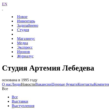
EN
Новое
Инвентарь
Задизайнено
Студия
Магазинус
Медиа
Экспресс
Иронов
Журналус
Студия Артемия Лебедева
основана в 1995 году
О нас
Люди
Новости
Вакансии
Ценные бумаги
Контакты
Компете
Все
Все
Выставки
Выступления