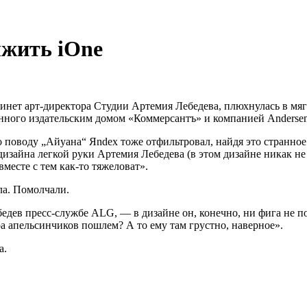
ыжить iOne
бинет арт-директора Студии Артемия Лебедева, плюхнулась в мя
анного издательским домом «Коммерсантъ» и компанией Andersen 
 по поводу „Айуана“ Яndex тоже отфильтровал, найдя это странно
 дизайна легкой руки Артемия Лебедева (в этом дизайне никак н
месте с тем как-то тяжеловат».
ла. Помолчали.
едев пресс-службе ALG, — в дизайне он, конечно, ни фига не п
ра апельсинчиков пошлем? А то ему там грустно, наверное».
а.