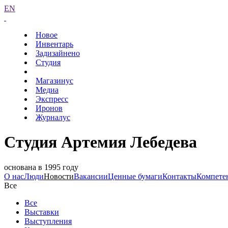
EN
Новое
Инвентарь
Задизайнено
Студия
Магазинус
Медиа
Экспресс
Иронов
Журналус
Студия Артемия Лебедева
основана в 1995 году
О нас
Люди
Новости
Вакансии
Ценные бумаги
Контакты
Компете
Все
Все
Выставки
Выступления