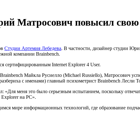
рий Матросович повысил сво
ов
Студии Артемия Лебедева
. В частности, дизайнер cтудии Ю
ежной компании Brainbench.
ся сертифицированным Internet Explorer 4 User.
Brainbench Майкла Русиелло (Michael Russiello), Матросович у
азбериха с именами) главный психометрист Brainbench Лесли Том
: «Для меня это было серьезным испытанием, поскольку отвечать
 Explorer на PC».
щимся мире информационных технологий, где образование подча