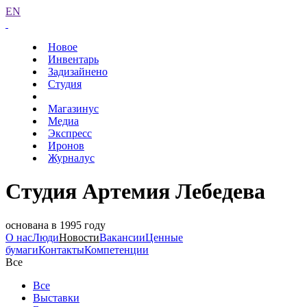
EN
Новое
Инвентарь
Задизайнено
Студия
Магазинус
Медиа
Экспресс
Иронов
Журналус
Студия Артемия Лебедева
основана в 1995 году
О нас
Люди
Новости
Вакансии
Ценные
бумаги
Контакты
Компетенции
Все
Все
Выставки